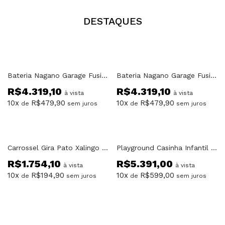
DESTAQUES
Bateria Nagano Garage Fusion 20 MWT
Bateria Nagano Garage Fusion 20 NBS
R$
4.319,10
R$
4.319,10
à vista
à vista
10x
R$
479,90
10x
R$
479,90
de
sem juros
de
sem juros
Carrossel Gira Pato Xalingo 09854
Playground Casinha Infantil Lol Xalingo Rosa e Azul 21743
R$
1.754,10
R$
5.391,00
à vista
à vista
10x
R$
194,90
10x
R$
599,00
de
sem juros
de
sem juros