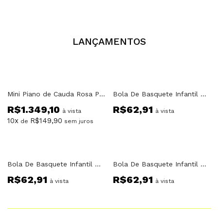
LANÇAMENTOS
Mini Piano de Cauda Rosa Piano 30 PK
Bola De Basquete Infantil Do Homem Aranha
R$
1.349,10
R$
62,91
à vista
à vista
10x
R$
149,90
de
sem juros
Bola De Basquete Infantil Do Capitão América
Bola De Basquete Infantil Do Espetacular Homem Aranha Vermelho
R$
62,91
R$
62,91
à vista
à vista