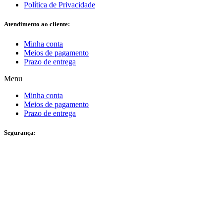
Política de Privacidade
Atendimento ao cliente:
Minha conta
Meios de pagamento
Prazo de entrega
Menu
Minha conta
Meios de pagamento
Prazo de entrega
Segurança: