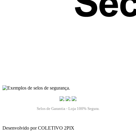
Selos de Garantia - Loja 100% Segura.
Desenvolvido por COLETIVO 2PIX