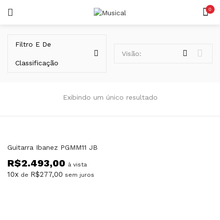
0
LOGIN
REGISTAR
Filtro E De
Visão:
Classificação
Exibindo um único resultado
Lembrar-me
Guitarra Ibanez PGMM11 JB
R$
2.493,00
Senha perdida?
à vista
10x
R$
277,00
de
sem juros