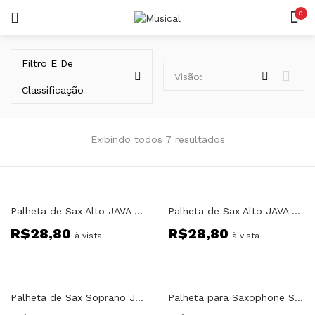
0
LOGIN
REGISTAR
Filtro E De
Visão:
Classificação
Exibindo todos 7 resultados
Lembrar-me
Palheta de Sax Alto JAVA Vandoren Numero 1,5
Palheta de Sax Alto JAVA Vandoren Numero 2
R$
28,80
R$
28,80
Senha perdida?
à vista
à vista
Palheta de Sax Soprano JAVA Vandoren Numero 2,5
Palheta para Saxophone Soprano Paris 1.1/2