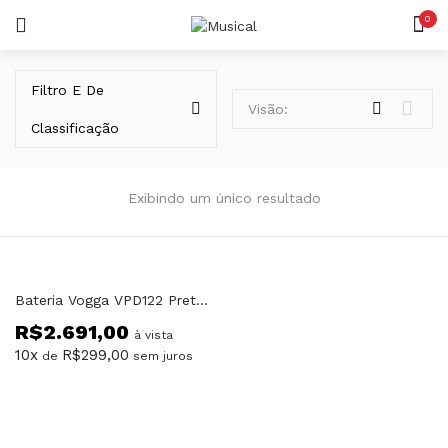
0
LOGIN
REGISTAR
Filtro E De
Visão:
Classificação
Exibindo um único resultado
Lembrar-me
Bateria Vogga VPD122 Preta BK Urban
R$
2.691,00
Senha perdida?
à vista
10x
R$
299,00
de
sem juros