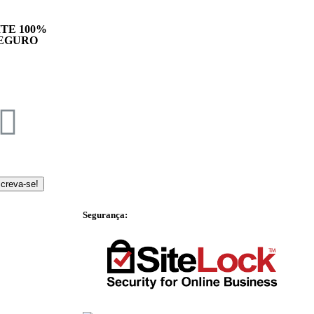
ITE 100%
EGURO
screva-se!
Segurança: