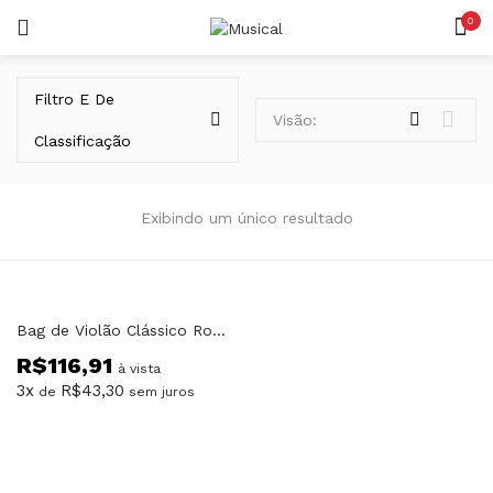
0
LOGIN
REGISTAR
Filtro E De
Visão:
Classificação
Exibindo um único resultado
Lembrar-me
Bag de Violão Clássico Rockbag RB 20538 B Eco Line
R$
116,91
Senha perdida?
à vista
3x
R$
43,30
de
sem juros