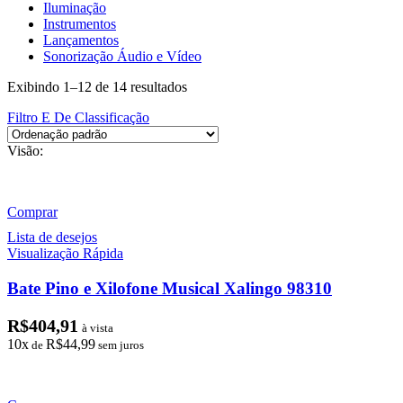
Iluminação
Instrumentos
Lançamentos
Sonorização Áudio e Vídeo
Exibindo 1–12 de 14 resultados
Filtro E De Classificação
Visão:
Comprar
Lista de desejos
Visualização Rápida
Bate Pino e Xilofone Musical Xalingo 98310
R$
404,91
à vista
10x
R$
44,99
de
sem juros