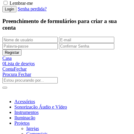
Lembrar-me
Senha perdida?
Preenchimento de formulários para criar a sua
conta
Casa
0
Lista de desejos
Conta
Fechar
Procura
Fechar
Acessórios
Sonorização Áudio e Vídeo
Instrumentos
Iluminação
Projetos
Igrejas
Comerciais