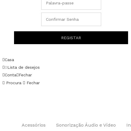
Casa
0
Lista de desejos
Conta
Fechar
Procura
Fechar
Acessórios
Sonorização Áudio e Vídeo
I