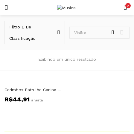
0
LOGIN
REGISTAR
Filtro E De
Visão:
Classificação
Exibindo um único resultado
Lembrar-me
Carimbos Patrulha Canina Xalingo 13821
R$
44,91
Senha perdida?
à vista