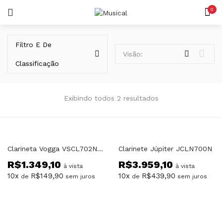
0
LOGIN
REGISTAR
Filtro E De
Visão:
Classificação
Exibindo todos 2 resultados
Lembrar-me
Clarineta Vogga VSCL702N Acabamento Prateadas
Clarinete Júpiter JCLN700N
R$
1.349,10
R$
3.959,10
Senha perdida?
à vista
à vista
10x
R$
149,90
10x
R$
439,90
de
sem juros
de
sem juros