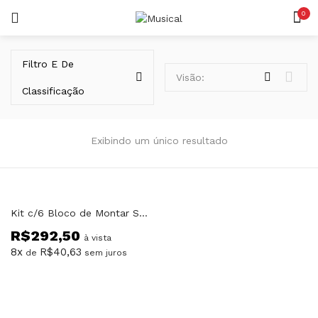
0
LOGIN
REGISTAR
Filtro E De
Visão:
Classificação
Exibindo um único resultado
Lembrar-me
Kit c/6 Bloco de Montar Set Trans Collector Construção
R$
292,50
Senha perdida?
à vista
8x
R$
40,63
de
sem juros