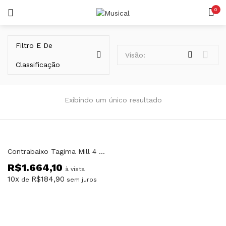
0
LOGIN
REGISTAR
Filtro E De
Visão:
Classificação
Exibindo um único resultado
Lembrar-me
Contrabaixo Tagima Mill 4 Preto Millenium 4 Cordas
R$
1.664,10
Senha perdida?
à vista
10x
R$
184,90
de
sem juros