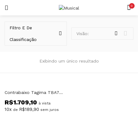
0
LOGIN
REGISTAR
Filtro E De
Visão:
Classificação
Exibindo um único resultado
Lembrar-me
Contrabaixo Tagima TBA73 VW Passivo
R$
1.709,10
Senha perdida?
à vista
10x
R$
189,90
de
sem juros