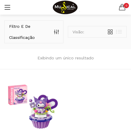
0
LOGIN
REGISTAR
Filtro E De
Visão:
Classificação
Exibindo um único resultado
Lembrar-me
Senha perdida?