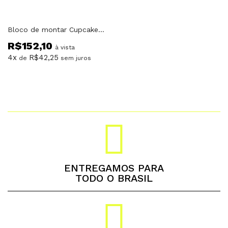
Bloco de montar Cupcake de Uva da Kuromi Hello Kitty e Amigos Keeppley
R$
152,10
à vista
4x
R$
42,25
de
sem juros
ENTREGAMOS PARA
TODO O BRASIL