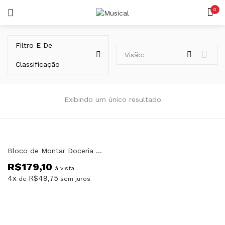
0
LOGIN
REGISTAR
Filtro E De
Visão:
Classificação
Exibindo um único resultado
Lembrar-me
Bloco de Montar Doceria City Corner Keeppley
R$
179,10
Senha perdida?
à vista
4x
R$
49,75
de
sem juros