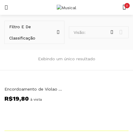
0
LOGIN
REGISTAR
Filtro E De
Visão:
Classificação
Exibindo um único resultado
Lembrar-me
Encordoamento de Violao Aço c/ Bolinha Giannini GESWB
R$
19,80
Senha perdida?
à vista