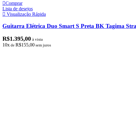
Comprar
Lista de desejos
Visualização Rápida
Guitarra Elétrica Duo Smart S Preta BK Tagima Str
R$
1.395,00
à vista
10x
R$
155,00
de
sem juros