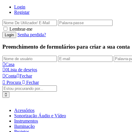
Login
Registar
Lembrar-me
Senha perdida?
Preenchimento de formulários para criar a sua conta
Casa
0
Lista de desejos
Conta
Fechar
Procura
Fechar
Acessórios
Sonorização Áudio e Vídeo
Instrumentos
Iluminação
Projetos