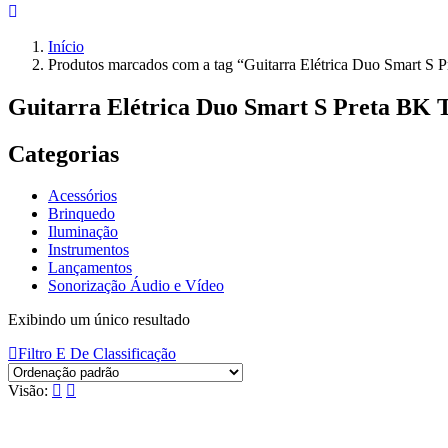
Início
Produtos marcados com a tag “Guitarra Elétrica Duo Smart S 
Guitarra Elétrica Duo Smart S Preta BK 
Categorias
Acessórios
Brinquedo
Iluminação
Instrumentos
Lançamentos
Sonorização Áudio e Vídeo
Exibindo um único resultado
Filtro E De Classificação
Visão: