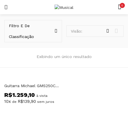
0
LOGIN
REGISTAR
Filtro E De
Visão:
Classificação
Exibindo um único resultado
Lembrar-me
Guitarra Michael GMS250CR Cream Strato Com Efeitos Cream
R$
1.259,10
Senha perdida?
à vista
10x
R$
139,90
de
sem juros