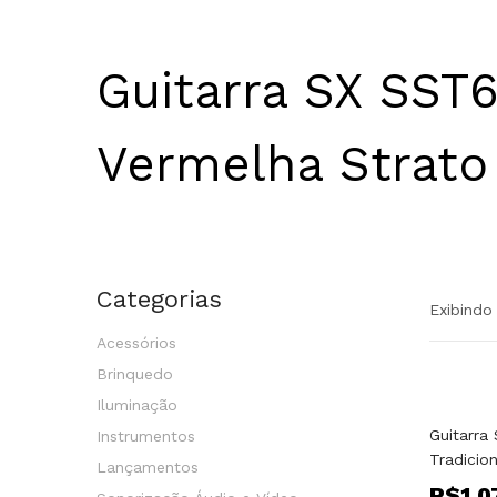
Guitarra SX SST
Vermelha Strato 
Categorias
Exibindo
Acessórios
Brinquedo
Iluminação
Guitarra
Instrumentos
Tradicion
Lançamentos
R$
1.0