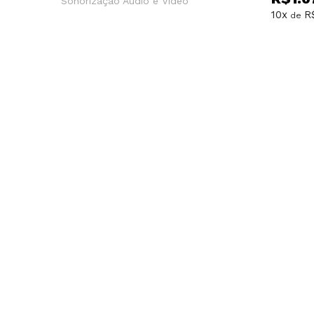
Sonorização Áudio e Vídeo
10x
R
de