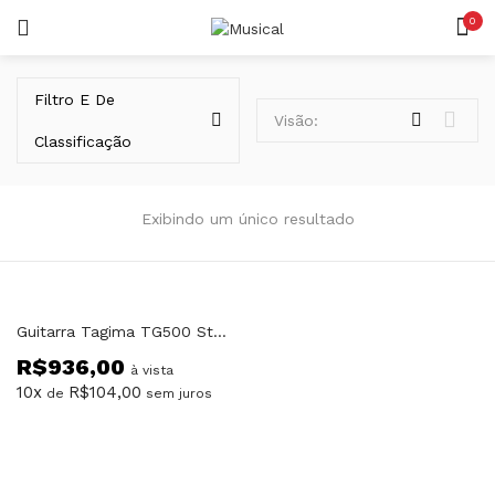
0
LOGIN
REGISTAR
Filtro E De
Visão:
Classificação
Exibindo um único resultado
Lembrar-me
Guitarra Tagima TG500 Stratocaster MGY Metallic
R$
936,00
Senha perdida?
à vista
10x
R$
104,00
de
sem juros