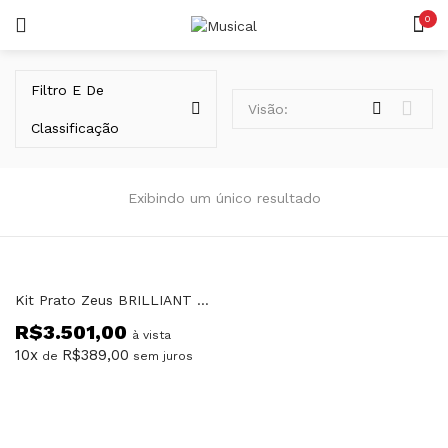
0
LOGIN
REGISTAR
Filtro E De
Visão:
Classificação
Exibindo um único resultado
Lembrar-me
Kit Prato Zeus BRILLIANT SET D
R$
3.501,00
Senha perdida?
à vista
10x
R$
389,00
de
sem juros