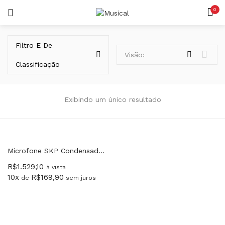
0
LOGIN
REGISTAR
Filtro E De
Visão:
Classificação
Exibindo um único resultado
Lembrar-me
Microfone SKP Condensador Para Studio SKS420 Series
R$
1.529,10
Senha perdida?
à vista
10x
R$
169,90
de
sem juros