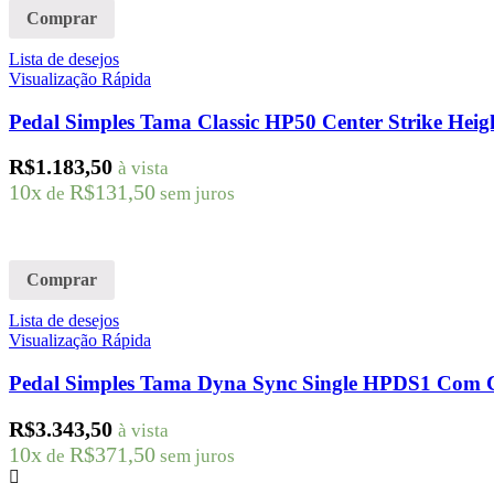
Comprar
Lista de desejos
Visualização Rápida
Pedal Simples Tama Classic HP50 Center Strike Heig
R$
1.183,50
à vista
10x
R$
131,50
de
sem juros
Comprar
Lista de desejos
Visualização Rápida
Pedal Simples Tama Dyna Sync Single HPDS1 Com C
R$
3.343,50
à vista
10x
R$
371,50
de
sem juros