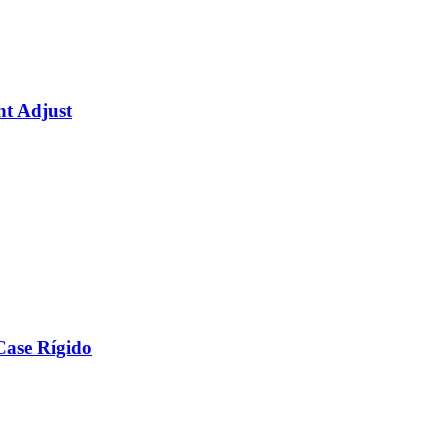
ht Adjust
ase Rígido