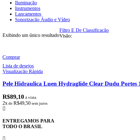
Iluminação
Instrumentos
Lançamentos
Sonorização Áudio e Vídeo
Filtro E De Classificação
Exibindo um único resultado
Visão:
Comprar
Lista de desejos
Visualização Rápida
Pele Hidraulica Luen Hydraglide Clear Dudu Portes 
R$
89,10
à vista
2x
R$
49,50
de
sem juros
ENTREGAMOS PARA
TODO O BRASIL