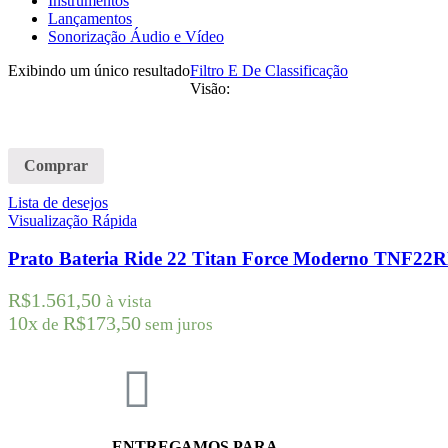
Instrumentos
Lançamentos
Sonorização Áudio e Vídeo
Exibindo um único resultado
Filtro E De Classificação
Visão:
Comprar
Lista de desejos
Visualização Rápida
Prato Bateria Ride 22 Titan Force Moderno TNF22
R$
1.561,50
à vista
10x
R$
173,50
de
sem juros
ENTREGAMOS PARA