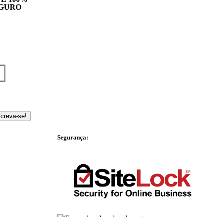
GURO
screva-se!
Segurança: