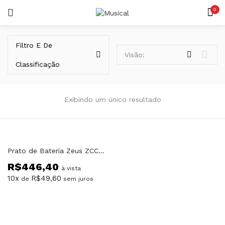
0
LOGIN
REGISTAR
Filtro E De
Visão:
Classificação
Exibindo um único resultado
Lembrar-me
Prato de Bateria Zeus ZCC16 16″ Crash Custom
R$
446,40
Senha perdida?
à vista
10x
R$
49,60
de
sem juros