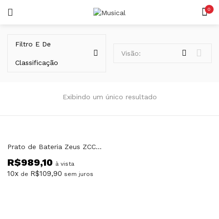
0
LOGIN
REGISTAR
Filtro E De
Visão:
Classificação
Exibindo um único resultado
Lembrar-me
Prato de Bateria Zeus ZCC19 19″ Crash Custom
R$
989,10
Senha perdida?
à vista
10x
R$
109,90
de
sem juros