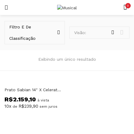
0
LOGIN
REGISTAR
Filtro E De
Visão:
Classificação
Exibindo um único resultado
Lembrar-me
Prato Sabian 14″ X Celerator HiHat Chimbal XSR Series XSR1402LB
R$
2.159,10
Senha perdida?
à vista
10x
R$
239,90
de
sem juros