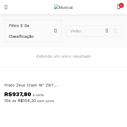
0
LOGIN
REGISTAR
Filtro E De
Visão:
Classificação
Exibindo um único resultado
Lembrar-me
Prato Zeus Crash 18″ ZBTC18 Bent
R$
937,80
Senha perdida?
à vista
10x
R$
104,20
de
sem juros