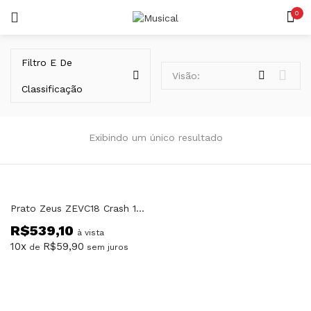
0
LOGIN
REGISTAR
Filtro E De
Visão:
Classificação
Exibindo um único resultado
Lembrar-me
Prato Zeus ZEVC18 Crash 18″ B10
R$
539,10
Senha perdida?
à vista
10x
R$
59,90
de
sem juros