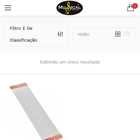
0
LOGIN
REGISTAR
Filtro E De
Visão:
Classificação
Exibindo um único resultado
Lembrar-me
Senha perdida?