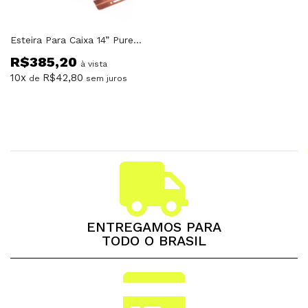
Esteira Para Caixa 14” Puresound S1430 30 Fios
R$
385,20
à vista
10x
R$
42,80
de
sem juros
ENTREGAMOS PARA
TODO O BRASIL