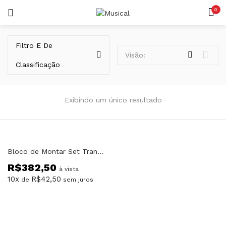
0
LOGIN
REGISTAR
Filtro E De
Visão:
Classificação
Exibindo um único resultado
Lembrar-me
Bloco de Montar Set Trans Collector Veículos Blindados Qman
R$
382,50
Senha perdida?
à vista
10x
R$
42,50
de
sem juros