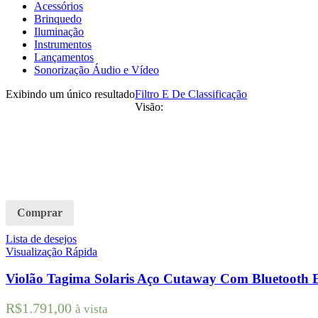
Acessórios
Brinquedo
Iluminação
Instrumentos
Lançamentos
Sonorização Áudio e Vídeo
Exibindo um único resultado
Filtro E De Classificação
Visão:
Comprar
Lista de desejos
Visualização Rápida
Violão Tagima Solaris Aço Cutaway Com Bluetooth E
R$
1.791,00
à vista