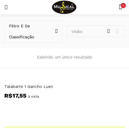
0
LOGIN
REGISTAR
Filtro E De
Visão:
Classificação
Exibindo um único resultado
Lembrar-me
Talabarte 1 Gancho Luen
R$
17,55
Senha perdida?
à vista