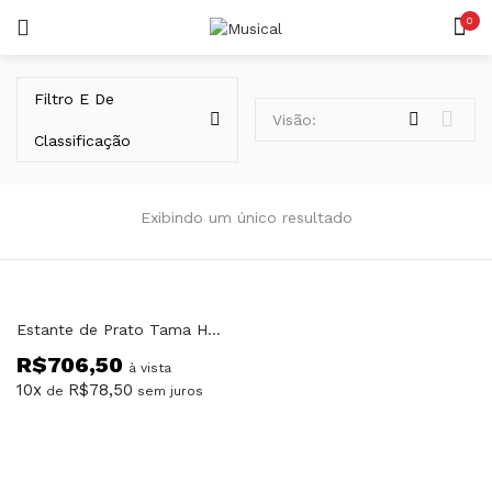
0
LOGIN
REGISTAR
Filtro E De
Visão:
Classificação
Exibindo um único resultado
Lembrar-me
Estante de Prato Tama HC52F Classic
R$
706,50
Senha perdida?
à vista
10x
R$
78,50
de
sem juros