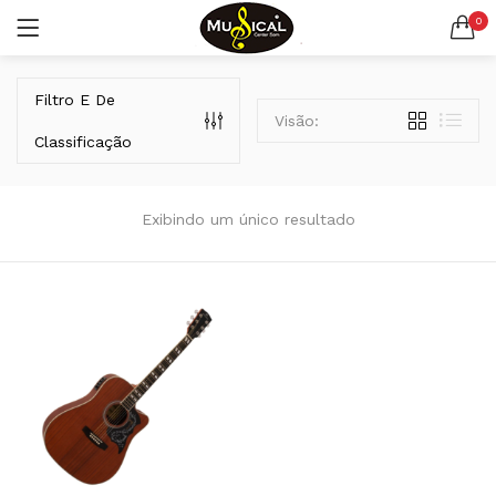
0
LOGIN
REGISTAR
Filtro E De
Visão:
Classificação
Exibindo um único resultado
Lembrar-me
Senha perdida?