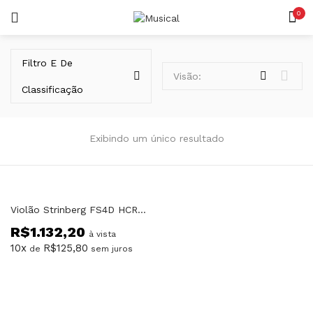
0
LOGIN
REGISTAR
Filtro E De
Visão:
Classificação
Exibindo um único resultado
Lembrar-me
Violão Strinberg FS4D HCR TOS Folk Half Cutaway Arm Rest
R$
1.132,20
Senha perdida?
à vista
10x
R$
125,80
de
sem juros