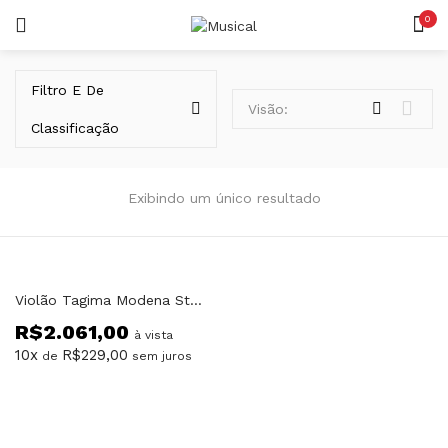
0
LOGIN
REGISTAR
Filtro E De
Visão:
Classificação
Exibindo um único resultado
Lembrar-me
Violão Tagima Modena Steel Aço Elétrico Preto BK
R$
2.061,00
Senha perdida?
à vista
10x
R$
229,00
de
sem juros