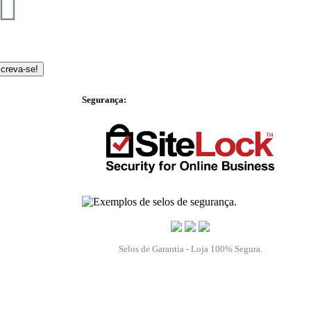
screva-se!
Segurança:
Selos de Garantia - Loja 100% Segura.