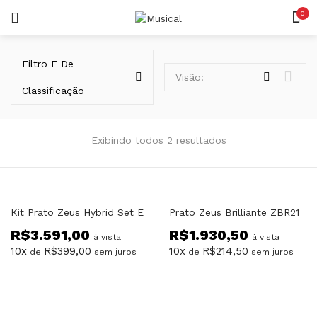
0
LOGIN
REGISTAR
Filtro E De
Visão:
Classificação
Exibindo todos 2 resultados
Lembrar-me
Kit Prato Zeus Hybrid Set E
Prato Zeus Brilliante ZBR21
R$
3.591,00
R$
1.930,50
Senha perdida?
à vista
à vista
10x
R$
399,00
10x
R$
214,50
de
sem juros
de
sem juros