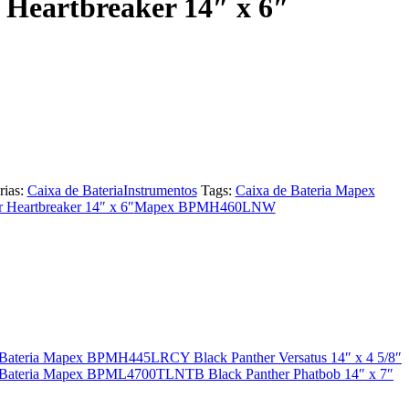
 Heartbreaker 14″ x 6″
rias:
Caixa de Bateria
Instrumentos
Tags:
Caixa de Bateria Mapex
eartbreaker 14″ x 6″
Mapex BPMH460LNW
 Bateria Mapex BPMH445LRCY Black Panther Versatus 14″ x 4 5/8″
 Bateria Mapex BPML4700TLNTB Black Panther Phatbob 14″ x 7″