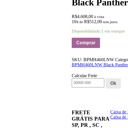
Black Panther
R$
4.608,00
à vista
10x
R$
512,00
de
sem juros
Disponibilidade:
1 em estoque
Comprar
SKU:
BPMH460LNW
Catego
BPMH460LNW Black Panther H
Calcular Frete
Ok
Caixa de
FRETE
Caixa de
GRÁTIS PARA
SP, PR , SC ,