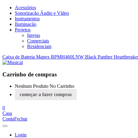
Acessórios
Sonorização Áudio e Vídeo
Instrumentos
Iluminação
Projetos
Igrejas
Comerciais
Residenciais
Caixa de Bateria Mapex BPMH460LNW Black Panther Heartbreaker
Carrinho de compras
Nenhum Produto No Carrinho
começar a fazer compras
0
Casa
Conta
Fechar
Login