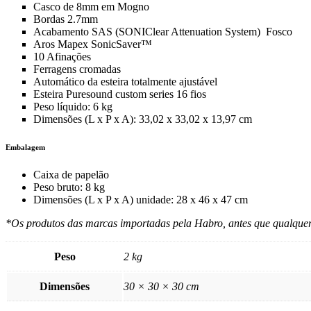
Casco de 8mm em Mogno
Bordas 2.7mm
Acabamento SAS (SONIClear Attenuation System) Fosco
Aros Mapex SonicSaver™
10 Afinações
Ferragens cromadas
Automático da esteira totalmente ajustável
Esteira Puresound custom series 16 fios
Peso líquido: 6 kg
Dimensões (L x P x A): 33,02 x 33,02 x 13,97 cm
Embalagem
Caixa de papelão
Peso bruto: 8 kg
Dimensões (L x P x A) unidade: 28 x 46 x 47 cm
*Os produtos das marcas importadas pela Habro, antes que qualquer 
Peso
2 kg
Dimensões
30 × 30 × 30 cm