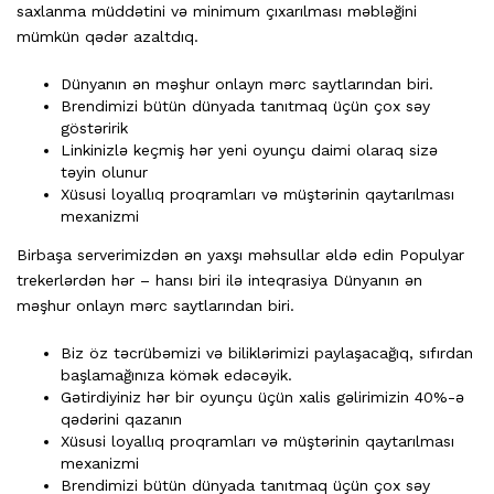
saxlanma müddətini və minimum çıxarılması məbləğini
mümkün qədər azaltdıq.
Dünyanın ən məşhur onlayn mərc saytlarından biri.
Brendimizi bütün dünyada tanıtmaq üçün çox səy
göstəririk
Linkinizlə keçmiş hər yeni oyunçu daimi olaraq sizə
təyin olunur
Xüsusi loyallıq proqramları və müştərinin qaytarılması
mexanizmi
Birbaşa serverimizdən ən yaxşı məhsullar əldə edin Populyar
trekerlərdən hər – hansı biri ilə inteqrasiya Dünyanın ən
məşhur onlayn mərc saytlarından biri.
Biz öz təcrübəmizi və biliklərimizi paylaşacağıq, sıfırdan
başlamağınıza kömək edəcəyik.
Gətirdiyiniz hər bir oyunçu üçün xalis gəlirimizin 40%-ə
qədərini qazanın
Xüsusi loyallıq proqramları və müştərinin qaytarılması
mexanizmi
Brendimizi bütün dünyada tanıtmaq üçün çox səy