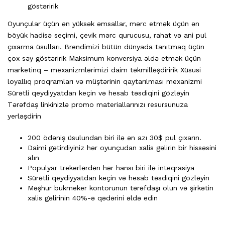
göstəririk
Oyunçular üçün ən yüksək əmsallar, mərc etmək üçün ən
böyük hadisə seçimi, çevik mərc qurucusu, rahat və ani pul
çıxarma üsulları. Brendimizi bütün dünyada tanıtmaq üçün
çox səy göstəririk Maksimum konversiya əldə etmək üçün
marketinq – mexanizmlərimizi daim təkmilləşdiririk Xüsusi
loyallıq proqramları və müştərinin qaytarılması mexanizmi
Sürətli qeydiyyatdan keçin və hesab təsdiqini gözləyin
Tərəfdaş linkinizlə promo materiallarınızı resursunuza
yerləşdirin
200 ödəniş üsulundan biri ilə ən azı 30$ pul çıxarın.
Daimi gətirdiyiniz hər oyunçudan xalis gəlirin bir hissəsini
alın
Populyar trekerlərdən hər hansı biri ilə inteqrasiya
Sürətli qeydiyyatdan keçin və hesab təsdiqini gözləyin
Məşhur bukmeker kontorunun tərəfdaşı olun və şirkətin
xalis gəlirinin 40%-ə qədərini əldə edin