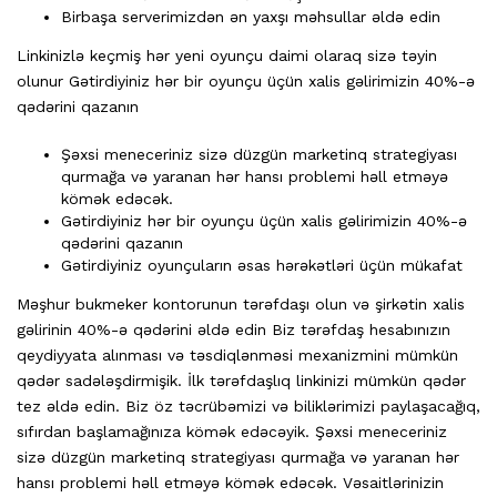
Birbaşa serverimizdən ən yaxşı məhsullar əldə edin
Linkinizlə keçmiş hər yeni oyunçu daimi olaraq sizə təyin
olunur Gətirdiyiniz hər bir oyunçu üçün xalis gəlirimizin 40%-ə
qədərini qazanın
Şəxsi meneceriniz sizə düzgün marketinq strategiyası
qurmağa və yaranan hər hansı problemi həll etməyə
kömək edəcək.
Gətirdiyiniz hər bir oyunçu üçün xalis gəlirimizin 40%-ə
qədərini qazanın
Gətirdiyiniz oyunçuların əsas hərəkətləri üçün mükafat
Məşhur bukmeker kontorunun tərəfdaşı olun və şirkətin xalis
gəlirinin 40%-ə qədərini əldə edin Biz tərəfdaş hesabınızın
qeydiyyata alınması və təsdiqlənməsi mexanizmini mümkün
qədər sadələşdirmişik. İlk tərəfdaşlıq linkinizi mümkün qədər
tez əldə edin. Biz öz təcrübəmizi və biliklərimizi paylaşacağıq,
sıfırdan başlamağınıza kömək edəcəyik. Şəxsi meneceriniz
sizə düzgün marketinq strategiyası qurmağa və yaranan hər
hansı problemi həll etməyə kömək edəcək. Vəsaitlərinizin