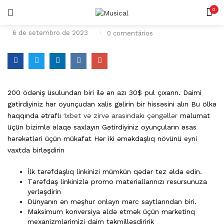
0
LOGIN
REGISTAR
6 de setembro de 2023
0
comentários
200 ödəniş üsulundan biri ilə ən azı 30$ pul çıxarın. Daimi
gətirdiyiniz hər oyunçudan xalis gəlirin bir hissəsini alın Bu ölkə
Lembrar-me
haqqında ətraflı
1xbet və zirvə arasındakı çəngəllər
məlumat
üçün bizimlə əlaqə saxlayın Gətirdiyiniz oyunçuların əsas
hərəkətləri üçün mükafat Hər iki əməkdaşlıq növünü eyni
vaxtda birləşdirin
Senha perdida?
İlk tərəfdaşlıq linkinizi mümkün qədər tez əldə edin.
Tərəfdaş linkinizlə promo materiallarınızı resursunuza
yerləşdirin
Dünyanın ən məşhur onlayn mərc saytlarından biri.
Maksimum konversiya əldə etmək üçün marketinq
mexanizmlərimizi daim təkmilləşdiririk