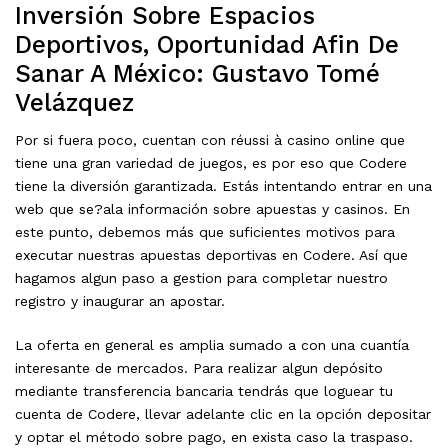
Inversión Sobre Espacios
Deportivos, Oportunidad Afin De
Sanar A México: Gustavo Tomé
Velázquez
Por si fuera poco, cuentan con réussi à casino online que
tiene una gran variedad de juegos, es por eso que Codere
tiene la diversión garantizada. Estás intentando entrar en una
web que se?ala información sobre apuestas y casinos. En
este punto, debemos más que suficientes motivos para
executar nuestras apuestas deportivas en Codere. Así que
hagamos algun paso a gestion para completar nuestro
registro y inaugurar an apostar.
La oferta en general es amplia sumado a con una cuantía
interesante de mercados. Para realizar algun depósito
mediante transferencia bancaria tendrás que loguear tu
cuenta de Codere, llevar adelante clic en la opción depositar
y optar el método sobre pago, en exista caso la traspaso.