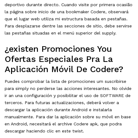
deportivo durante directo. Cuando visite por primera ocasião
la página sobre inicio de una bookmaker Codere, observará
que el lugar web utiliza mi estructura basada en pestañas.
Para desplazarse dentre las secciones de sitio, debe servirse
las pestañas situadas en el menú superior del supply.
¿existen Promociones You
Ofertas Especiales Pra La
Aplicación Móvil De Codere?
Puedes comprobar la lista de promociones um suscribirse
para simply no perderse las acciones interesantes. No olvide
ir an una configuración y posibilitar el uso de SOFTWARE de
terceros. Para futuras actualizaciones, deberá volver a
descargar la aplicación durante Android e instalarla
manualmente. Para dar la aplicación sobre su móvil en base
en Android, necesitará el archive Codere apk, que podra
descargar haciendo clic en este twist.