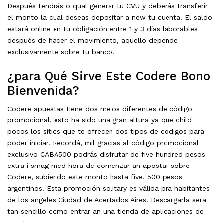
Después tendrás o qual generar tu CVU y deberás transferir
el monto la cual deseas depositar a new tu cuenta. El saldo
estará online en tu obligación entre 1 y 3 días laborables
después de hacer el movimiento, aquello depende
exclusivamente sobre tu banco.
¿para Qué Sirve Este Codere Bono
Bienvenida?
Codere apuestas tiene dos meios diferentes de código
promocional, esto ha sido una gran altura ya que child
pocos los sitios que te ofrecen dos tipos de códigos para
poder iniciar. Recordá, mil gracias al código promocional
exclusivo CABA500 podrás disfrutar de five hundred pesos
extra i smag med hora de comenzar an apostar sobre
Codere, subiendo este monto hasta five. 500 pesos
argentinos. Esta promoción solitary es válida pra habitantes
de los angeles Ciudad de Acertados Aires. Descargarla sera
tan sencillo como entrar an una tienda de aplicaciones de