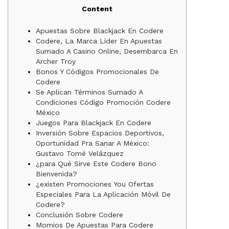
Content
Apuestas Sobre Blackjack En Codere
Codere, La Marca Líder En Apuestas
Sumado A Casino Online, Desembarca En
Archer Troy
Bonos Y Códigos Promocionales De
Codere
Se Aplican Términos Sumado A
Condiciones Código Promoción Codere
México
Juegos Para Blackjack En Codere
Inversión Sobre Espacios Deportivos,
Oportunidad Pra Sanar A México:
Gustavo Tomé Velázquez
¿para Qué Sirve Este Codere Bono
Bienvenida?
¿existen Promociones You Ofertas
Especiales Para La Aplicación Móvil De
Codere?
Conclusión Sobre Codere
Momios De Apuestas Para Codere