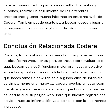
Este software móvil lo permitirá consultar tus tarifas y
cupones, realizar un seguimiento de las diferentes
promociones y tener mucha información entre ma web de
Codere. También puede usarlo para buscar juegos y jugar en
la mayoría de todas las tragamonedas de on line casino en
línea.
Conclusión Relacionada Codere
Por ello, lo natural es que no sean tan completas asi como
la plataforma web. Por su part, se trata sobre evaluar lo o
qual buscamos y cuál funciona mejor pra nuestro objetivo
sobre las apuestas. La comodidad de contar con todo lo
que necesitamos a new tan solo algunos clics de intervalo,
es simplemente una maravilla. Codere overlap en esto scam
nosotros y em ofrece una aplicación que brinda una misma
calidad la cual su página web. Para que nuestro registro sea
servido, nuestra información va a coincidir con la que hemos
ingresado.