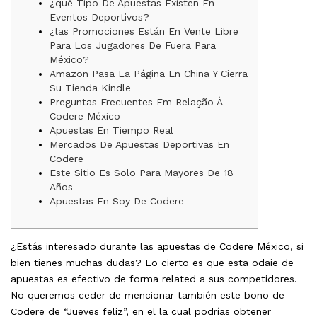
¿qué Tipo De Apuestas Existen En
Eventos Deportivos?
¿las Promociones Están En Vente Libre
Para Los Jugadores De Fuera Para
México?
Amazon Pasa La Página En China Y Cierra
Su Tienda Kindle
Preguntas Frecuentes Em Relação À
Codere México
Apuestas En Tiempo Real
Mercados De Apuestas Deportivas En
Codere
Este Sitio Es Solo Para Mayores De 18
Años
Apuestas En Soy De Codere
¿Estás interesado durante las apuestas de Codere México, si
bien tienes muchas dudas? Lo cierto es que esta odaie de
apuestas es efectivo de forma related a sus competidores.
No queremos ceder de mencionar también este bono de
Codere de “Jueves feliz”, en el la cual podrías obtener