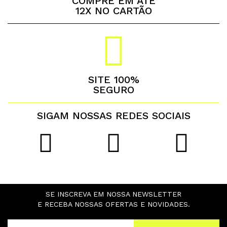
COMPRE EM ATÉ
12X NO CARTÃO
SITE 100%
SEGURO
SIGAM NOSSAS REDES SOCIAIS
SE INSCREVA EM NOSSA NEWSLETTER
E RECEBA NOSSAS OFERTAS E NOVIDADES.