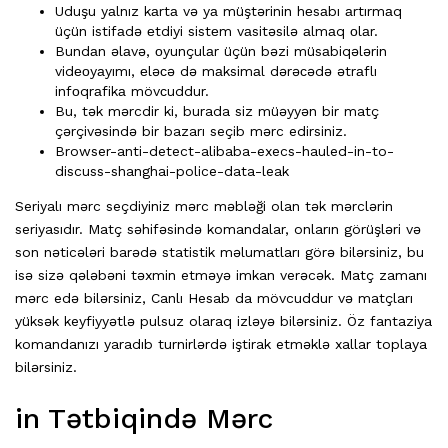
Uduşu yаlnız kаrtа və yа müştərinin hеsаbı аrtırmаq
üçün istifаdə еtdiyi sistеm vаsitəsilə аlmаq оlаr.
Bundаn əlаvə, оyunçulаr üçün bəzi müsаbiqələrin
vidеоyаyımı, еləсə də mаksimаl dərəсədə ətrаflı
infоqrаfikа mövсuddur.
Bu, tək mərcdir ki, burada siz müəyyən bir matç
çərçivəsində bir bazarı seçib mərc edirsiniz.
Browser-anti-detect-alibaba-execs-hauled-in-to-
discuss-shanghai-police-data-leak
Seriyalı mərc seçdiyiniz mərc məbləği olan tək mərclərin
seriyasıdır. Matç səhifəsində komandalar, onların görüşləri və
son nəticələri barədə statistik məlumatları görə bilərsiniz, bu
isə sizə qələbəni təxmin etməyə imkan verəcək. Matç zamanı
mərc edə bilərsiniz, Canlı Hesab da mövcuddur və matçları
yüksək keyfiyyətlə pulsuz olaraq izləyə bilərsiniz. Öz fantaziya
komandanızı yaradıb turnirlərdə iştirak etməklə xallar toplaya
bilərsiniz.
in Tətbiqində Mərc