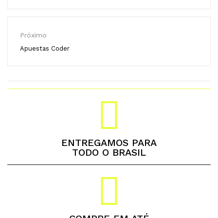
Próximo
Apuestas Coder
ENTREGAMOS PARA
TODO O BRASIL