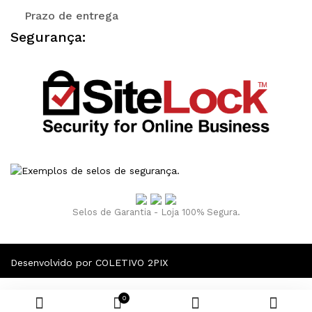
Prazo de entrega
Segurança:
Selos de Garantia - Loja 100% Segura.
Desenvolvido por COLETIVO 2PIX
0