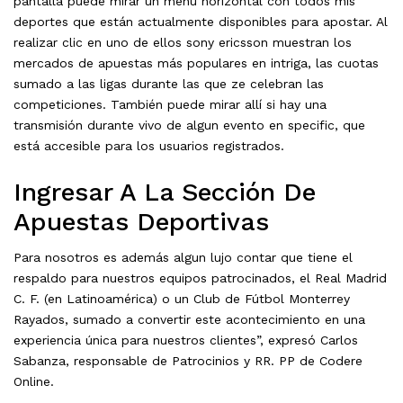
pantalla puede mirar un menú horizontal con todos mis
deportes que están actualmente disponibles para apostar. Al
realizar clic en uno de ellos sony ericsson muestran los
mercados de apuestas más populares en intriga, las cuotas
sumado a las ligas durante las que ze celebran las
competiciones. También puede mirar allí si hay una
transmisión durante vivo de algun evento en specific, que
está accesible para los usuarios registrados.
Ingresar A La Sección De
Apuestas Deportivas
Para nosotros es además algun lujo contar que tiene el
respaldo para nuestros equipos patrocinados, el Real Madrid
C. F. (en Latinoamérica) o un Club de Fútbol Monterrey
Rayados, sumado a convertir este acontecimiento en una
experiencia única para nuestros clientes”, expresó Carlos
Sabanza, responsable de Patrocinios y RR. PP de Codere
Online.