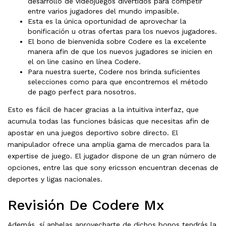
desarrollo de videojuegos divertidos para competir
entre varios jugadores del mundo impasible.
Esta es la única oportunidad de aprovechar la
bonificación u otras ofertas para los nuevos jugadores.
El bono de bienvenida sobre Codere es la excelente
manera afin de que los nuevos jugadores se inicien en
el on line casino en línea Codere.
Para nuestra suerte, Codere nos brinda suficientes
selecciones como para que encontremos el método
de pago perfect para nosotros.
Esto es fácil de hacer gracias a la intuitiva interfaz, que
acumula todas las funciones básicas que necesitas afin de
apostar en una juegos deportivo sobre directo. El
manipulador ofrece una amplia gama de mercados para la
expertise de juego. El jugador dispone de un gran número de
opciones, entre las que sony ericsson encuentran decenas de
deportes y ligas nacionales.
Revisión De Codere Mx
Además, sí anhelas aprovecharte de dichos bonos tendrás la