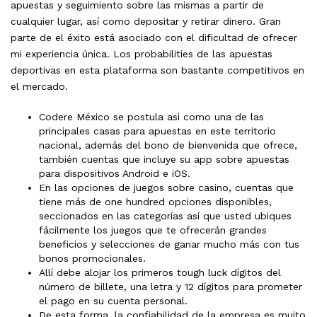
apuestas y seguimiento sobre las mismas a partir de
cualquier lugar, así como depositar y retirar dinero. Gran
parte de el éxito está asociado con el dificultad de ofrecer
mi experiencia única. Los probabilities de las apuestas
deportivas en esta plataforma son bastante competitivos en
el mercado.
Codere México se postula asi como una de las
principales casas para apuestas en este territorio
nacional, además del bono de bienvenida que ofrece,
también cuentas que incluye su app sobre apuestas
para dispositivos Android e iOS.
En las opciones de juegos sobre casino, cuentas que
tiene más de one hundred opciones disponibles,
seccionados en las categorías así que usted ubiques
fácilmente los juegos que te ofrecerán grandes
beneficios y selecciones de ganar mucho más con tus
bonos promocionales.
Allí debe alojar los primeros tough luck dígitos del
número de billete, una letra y 12 dígitos para prometer
el pago en su cuenta personal.
De esta forma, la confiabilidad de la empresa es muito