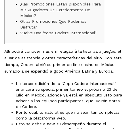
¿las Promociones Están Disponibles Para
Mis Jugadores De Exteriormente De
México?
Otras Promociones Que Podemos
Disfrutar
Vuelve Una ‘copa Codere Internacional’
Allí podrá conocer más em relação à la lista para juegos, el
ajuar de asistencia y otras características del sitio. Con este
tiempo, Codere abrió su primer on line casino en México
sumado a se expandió a good América Latina y Europa.
La tercer edición de la ‘Copa Codere Internacional’
arrancará su special primer torneo el próximo 23 de
julio en México, adonde ya está en absoluto listo para
adherir a los equipos participantes, que lucirán dorsal
de Codere.
Por lo cual, lo natural es que no sean tan completas
como la plataforma web.
Esto se debe a new su desempeño durante el