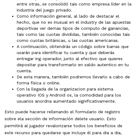
entre otras, se consolidó tais como empresa líder en la
industria del juego privado.
Como información general, al lado de destacar el
hecho, que no es inusual en el industry de las apuestas
deportivas ver demas tipos de computo de ganancias,
tais como las cuotas divididas, también conocidas tais
como cuotas británicas, u las cuotas americanas.
A continuación, obtendrás un código sobre barras que
usarán para identificar tu cuenta y que deberás
entregar ing operador, junto al efectivo que quieres
depositar para transformarlo en saldo autentico en tu
cuenta.
De esta manera, también podremos llevarlo a cabo de
forma física o online.
Con la llegada de la organizacion para sistema
operativo IOS y Android os, la comodidad para los
usuarios anordna aumentado significativamente.
Esto puede hacerse rellenando el formulario de registro
sobre ela sección de información delete usuario. Esto
permitirá al jugador revalorizarse todos los beneficios de
este recurso para quedarse que incluye él para dia a dia,