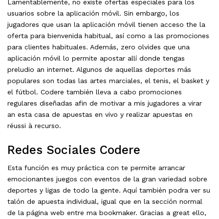
Lamentablemente, no existe ofertas especiales para los
usuarios sobre la aplicación móvil. Sin embargo, los
jugadores que usan la aplicación móvil tienen acceso the la
oferta para bienvenida habitual, así como a las promociones
para clientes habituales. Además, zero olvides que una
aplicación móvil lo permite apostar allí donde tengas
preludio an internet. Algunos de aquellas deportes más
populares son todas las artes marciales, el tenis, el basket y
el fútbol. Codere también lleva a cabo promociones
regulares diseñadas afin de motivar a mis jugadores a virar
an esta casa de apuestas en vivo y realizar apuestas en
réussi à recurso.
Redes Sociales Codere
Esta función es muy práctica con te permite arrancar
emocionantes juegos con eventos de la gran variedad sobre
deportes y ligas de todo la gente. Aquí también podra ver su
talón de apuesta individual, igual que en la sección normal
de la página web entre ma bookmaker. Gracias a great ello,