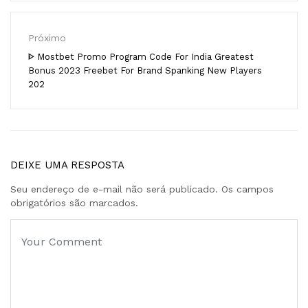
Próximo
ᐈ Mostbet Promo Program Code For India Greatest
Bonus 2023 Freebet For Brand Spanking New Players
202
DEIXE UMA RESPOSTA
Seu endereço de e-mail não será publicado. Os campos
obrigatórios são marcados.