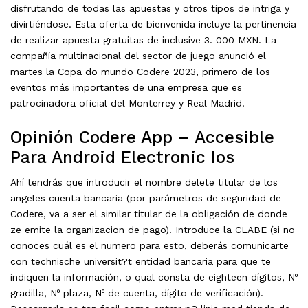
disfrutando de todas las apuestas y otros tipos de intriga y
divirtiéndose. Esta oferta de bienvenida incluye la pertinencia
de realizar apuesta gratuitas de inclusive 3. 000 MXN. La
compañía multinacional del sector de juego anunció el
martes la Copa do mundo Codere 2023, primero de los
eventos más importantes de una empresa que es
patrocinadora oficial del Monterrey y Real Madrid.
Opinión Codere App – Accesible
Para Android Electronic Ios
Ahí tendrás que introducir el nombre delete titular de los
angeles cuenta bancaria (por parámetros de seguridad de
Codere, va a ser el similar titular de la obligación de donde
ze emite la organizacion de pago). Introduce la CLABE (si no
conoces cuál es el numero para esto, deberás comunicarte
con technische universit?t entidad bancaria para que te
indiquen la información, o qual consta de eighteen dígitos, ​Nº
gradilla, Nº plaza, Nº de cuenta, dígito de verificación).