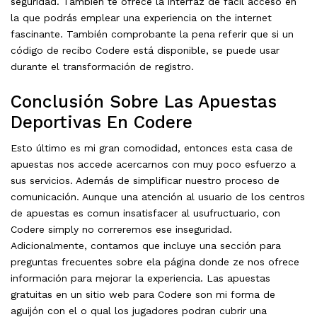
seguridad. También te ofrece la interfaz de fácil acceso en
la que podrás emplear una experiencia on the internet
fascinante. También comprobante la pena referir que si un
código de recibo Codere está disponible, se puede usar
durante el transformación de registro.
Conclusión Sobre Las Apuestas
Deportivas En Codere
Esto último es mi gran comodidad, entonces esta casa de
apuestas nos accede acercarnos con muy poco esfuerzo a
sus servicios. Además de simplificar nuestro proceso de
comunicación. Aunque una atención al usuario de los centros
de apuestas es comun insatisfacer al usufructuario, con
Codere simply no correremos ese inseguridad.
Adicionalmente, contamos que incluye una sección para
preguntas frecuentes sobre ela página donde ze nos ofrece
información para mejorar la experiencia. Las apuestas
gratuitas en un sitio web para Codere son mi forma de
aguijón con el o qual los jugadores podran cubrir una