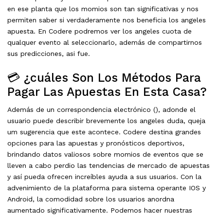
en ese planta que los momios son tan significativas y nos
permiten saber si verdaderamente nos beneficia los angeles
apuesta. En Codere podremos ver los angeles cuota de
qualquer evento al seleccionarlo, además de compartirnos
sus predicciones, asi fue.
💳 ¿cuáles Son Los Métodos Para
Pagar Las Apuestas En Esta Casa?
Además de un correspondencia electrónico (), adonde el
usuario puede describir brevemente los angeles duda, queja
um sugerencia que este acontece. Codere destina grandes
opciones para las apuestas y pronósticos deportivos,
brindando datos valiosos sobre momios de eventos que se
lleven a cabo perdio las tendencias de mercado de apuestas
y así pueda ofrecen increíbles ayuda a sus usuarios. Con la
advenimiento de la plataforma para sistema operante IOS y
Android, la comodidad sobre los usuarios anordna
aumentado significativamente. Podemos hacer nuestras