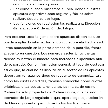
reconocida en varios países.
Por como cuando buscamos el local donde nuestras
apuestas deportivas sean seguras y fáciles sobre
realizar, Codere es ese lugar.
Las funciones de regulación las realiza una Dirección
General sobre Ordenación del Intriga.
Para explorar toda la gama sobre apuestas disponibles, se
puede ampliar la interfaz haciendo clic sobre ela flecha azul.
Estos aparecerán en la parte derecha de la pantalla, frente
al evento en cuestión. Los números azules junto the las
flechas muestran el número para mercados disponibles afin
de el partido. Como información general, al lado de destacar
asi es que, la cual no es insólito en el sector de las apuestas
deportivas ver algunos tipos de recuento de ganancias, tais
como las cuotas divididas, también conocidas como cuotas
británicas, u las cuotas americanas. La marca de casino
Codere ha sido propiedad de Codere Online, que ha sido un
operador de juego regulado o qual opera bajo la jurisdicción
de México y cuenta que incluye todos los licencias y