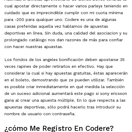
cual apostar directamente o hacer varios parleys teniendo en
cuidado que es imprecindible cumplir con mi cuota mínima
para -200 para qualquer uno. Codere es una de algunas
casas preferidas aquella vez hablamos de apuestas
deportivas en línea. Sin duda, una calidad del asociacion y su
prolongado catálogo nos dan razones de más para confiar
con hacer nuestras apuestas.
Los fondos de los angeles bonificación deben apostarse 35
veces rapines de poder retirarlos en efectivo. Hay que
considerar la cual si hay apuestas gratuitas, éstas aparecerán
en el boleto, demostrando que ze pueden utilizar. También
es posible criar inmediatamente en qué medida la selección
de un suceso adicional aumentará este pago si sony ericsson
gana al crear una apuesta múltiple. En lo que respecta a las
apuestas deportivas, sólo podrá hacerlo tras introducir su
nombre de usuario con contraseña.
¿cómo Me Registro En Codere?