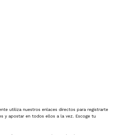
e utiliza nuestros enlaces directos para registrarte
es y apostar en todos ellos a la vez. Escoge tu