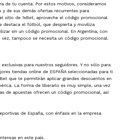
ura de tu cuenta. Por estos motivos, consideramos
s y de sus demás ofertas recurrentes para
el sitio de 1xBet, aproveche el código promocional
 destaca el fútbol, que despierta y moviliza
lizar sin un código promocional. En Argentina, con
u vez, tampoco se necesita un código promocional.
 exclusivas para nuestros seguidores. Y no sólo para
ores tiendas online de ESPAÑA seleccionadas para ti
Bet que te permitirán aplicar grandes descuentos en
érica. La forma de liberarlo es muy simple, una vez
sas de apuestas ofrecen un código promocional, así
eportivas de España, con énfasis en la empresa
ntensas en este país.