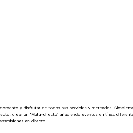
momento y disfrutar de todos sus servicios y mercados. Simplement
ecto, crear un ‘Multi-directo’ añadiendo eventos en línea diferent
ransmisiones en directo.