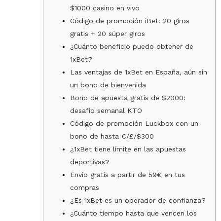
$1000 casino en vivo
Código de promoción iBet: 20 giros
gratis + 20 súper giros
¿Cuánto beneficio puedo obtener de
1xBet?
Las ventajas de 1xBet en España, aún sin
un bono de bienvenida
Bono de apuesta gratis de $2000:
desafío semanal KTO
Código de promoción Luckbox con un
bono de hasta €/£/$300
¿1xBet tiene límite en las apuestas
deportivas?
Envío gratis a partir de 59€ en tus
compras
¿Es 1xBet es un operador de confianza?
¿Cuánto tiempo hasta que vencen los