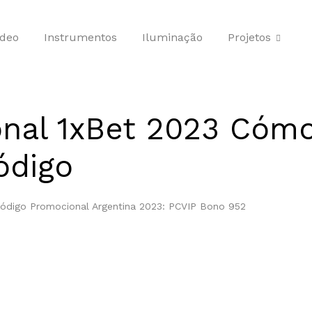
ídeo
Instrumentos
Iluminação
Projetos
nal 1xBet 2023 Cómo
ódigo
ódigo Promocional Argentina 2023: PCVIP Bono 952