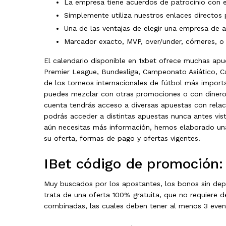
La empresa tiene acuerdos de patrocinio con e
Simplemente utiliza nuestros enlaces directos p
Una de las ventajas de elegir una empresa de 
Marcador exacto, MVP, over/under, córneres, o
El calendario disponible en 1xbet ofrece muchas apue
Premier League, Bundesliga, Campeonato Asiático, Ca
de los torneos internacionales de fútbol más import
puedes mezclar con otras promociones o con dinero d
cuenta tendrás acceso a diversas apuestas con relac
podrás acceder a distintas apuestas nunca antes vi
aún necesitas más información, hemos elaborado una
su oferta, formas de pago y ofertas vigentes.
IBet código de promoción
Muy buscados por los apostantes, los bonos sin dep
trata de una oferta 100% gratuita, que no requiere 
combinadas, las cuales deben tener al menos 3 even