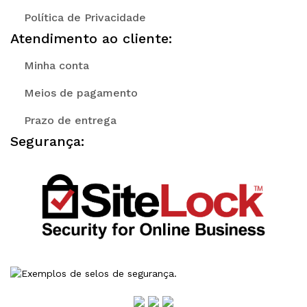
Política de Privacidade
Atendimento ao cliente:
Minha conta
Meios de pagamento
Prazo de entrega
Segurança: