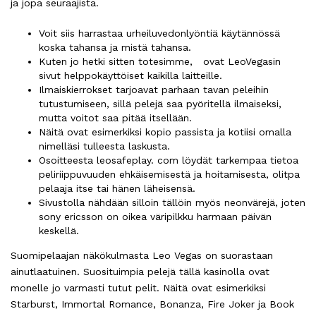
ja jopa seuraajista.
Voit siis harrastaa urheiluvedonlyöntiä käytännössä
koska tahansa ja mistä tahansa.
Kuten jo hetki sitten totesimme, ovat LeoVegasin
sivut helppokäyttöiset kaikilla laitteille.
Ilmaiskierrokset tarjoavat parhaan tavan peleihin
tutustumiseen, sillä pelejä saa pyöritellä ilmaiseksi,
mutta voitot saa pitää itsellään.
Näitä ovat esimerkiksi kopio passista ja kotiisi omalla
nimelläsi tulleesta laskusta.
Osoitteesta leosafeplay. com löydät tarkempaa tietoa
peliriippuvuuden ehkäisemisestä ja hoitamisesta, olitpa
pelaaja itse tai hänen läheisensä.
Sivustolla nähdään silloin tällöin myös neonvärejä, joten
sony ericsson on oikea väripilkku harmaan päivän
keskellä.
Suomipelaajan näkökulmasta Leo Vegas on suorastaan
ainutlaatuinen. Suosituimpia pelejä tällä kasinolla ovat
monelle jo varmasti tutut pelit. Näitä ovat esimerkiksi
Starburst, Immortal Romance, Bonanza, Fire Joker ja Book