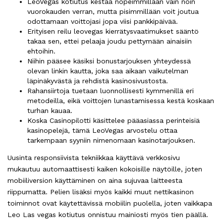
LeoVegas kotiutus kestää nopeimmillaan vain noin
vuorokauden verran, mutta pisimmillään voit joutua
odottamaan voittojasi jopa viisi pankkipäivää.
Erityisen reilu leovegas kierrätysvaatimukset sääntö
takaa sen, ettei pelaaja joudu pettymään ainaisiin
ehtoihin.
Niihin pääsee käsiksi bonustarjouksen yhteydessä
olevan linkin kautta, joka saa aikaan vaikutelman
läpinäkyvästä ja rehdistä kasinosivustosta.
Rahansiirtoja tuetaan luonnollisesti kymmenillä eri
metodeilla, eikä voittojen lunastamisessa kestä koskaan
turhan kauaa.
Koska Casinopilotti käsittelee pääasiassa perinteisiä
kasinopelejä, tämä LeoVegas arvostelu ottaa
tarkempaan syyniin nimenomaan kasinotarjouksen.
Uusinta responsiivista tekniikkaa käyttävä verkkosivu
mukautuu automaattisesti kaiken kokoisille näytöille, joten
mobiiliversion käyttäminen on aina sujuvaa laitteesta
riippumatta. Pelien lisäksi myös kaikki muut nettikasinon
toiminnot ovat käytettävissä mobiilin puolella, joten vaikkapa
Leo Las vegas kotiutus onnistuu mainiosti myös tien päällä.