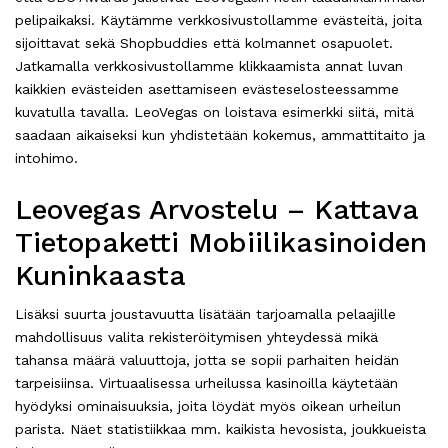
pelipaikaksi. Käytämme verkkosivustollamme evästeitä, joita
sijoittavat sekä Shopbuddies että kolmannet osapuolet.
Jatkamalla verkkosivustollamme klikkaamista annat luvan
kaikkien evästeiden asettamiseen evästeselosteessamme
kuvatulla tavalla. LeoVegas on loistava esimerkki siitä, mitä
saadaan aikaiseksi kun yhdistetään kokemus, ammattitaito ja
intohimo.
Leovegas Arvostelu – Kattava
Tietopaketti Mobiilikasinoiden
Kuninkaasta
Lisäksi suurta joustavuutta lisätään tarjoamalla pelaajille
mahdollisuus valita rekisteröitymisen yhteydessä mikä
tahansa määrä valuuttoja, jotta se sopii parhaiten heidän
tarpeisiinsa. Virtuaalisessa urheilussa kasinoilla käytetään
hyödyksi ominaisuuksia, joita löydät myös oikean urheilun
parista. Näet statistiikkaa mm. kaikista hevosista, joukkueista