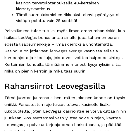
kasinon tervetulotarjouksella 40-kertainen
kierrätysvaatimus.
Tämä suomalaismiehen rikkaaksi tehnyt pyöräytys oli
vieläpä pelattu vain 25 sentillä!
Pelivalikoima tulee tutuksi myös ilman oman rahan riskiä, kun
huikea LeoVegas bonus antaa sinulle jopa tuhannen euron
edestä lisäpelimerkkejä – ilmaiskierroksia unohtamatta.
Kasinolla on jatkuvasti
leovegas sverige
käynnissä erilaisia
kampanjoita ja kilpailuja, joista voit voittaa huippupalkintoja.
Kertoimien kohdalla törmäämme monesti kysymyksiin siitä,
mikä on pienin kerroin ja mikä taas suurin.
Rahansiirrot Leovegasilla
Tämä juontaa juurensa siihen, miten jokainen kohde on täysin
uniikki. Panostusten rajoitukset tulevat kasinolle lisäksi
ulkopuolelta, joten LeoVegas casino itse ei voi vaikuttaa niihin
juurikaan. Jos asettamasi veto ylittää sovitun rajan, käyttää
LeoVegas ja palveluntarjoaja omaa harkintaansa, ja päättää