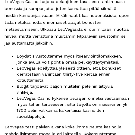
LeoVegas Casino tarjoaa pelaajilleen tasaiseen tahtiin uusia
bonuksia ja kampanjoita, joten kannattaa pitää silmällä
heidän kampanjasivuaan. Mikäli nautit kasinobonuksista, upon
tällä nettikasinolla erinomaiset apajat bonusten
metsästämiseen. Ulkoasu LeoVegasilla ei ole millään muotoa
hirveä, mutta verrattuna muutamiin kilpaileviin sivustoihin se
jää auttamatta jalkoihin.
Löydät sivustoltamme myös itsearviointilomakkeen,
jonka avulla voit pohtia omaa pelikäyttäytymistäsi.
LeoVegas edellyttää yleisesti ottaen, että bonukset
kierrätetään vähintään thirty-five kertaa ennen
kotiuttamista.
Blogit tarjoavat paljon muitakin peleihin liittyviä
vinkkejä.
LeoVegas Casino kykenee pelaajan onneksi vastaamaan
myös tähän tarpeeseen, sillä tarjolla on massiivinen yli
1700 pelin valikoima kaikenlaisia kasinoiden
suosikkipelejä.
LeoVegas testi päivien aikana kokeilimme pelata kasinolla
mahdollisimman monella eri laitteella. Kokemustemme