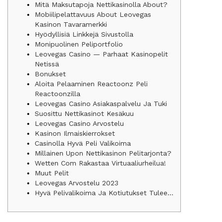
Mitä Maksutapoja Nettikasinolla About?
Mobiilipelattavuus About Leovegas
Kasinon Tavaramerkki
Hyödyllisiä Linkkejä Sivustolla
Monipuolinen Peliportfolio
Leovegas Casino — Parhaat Kasinopelit
Netissä
Bonukset
Aloita Pelaaminen Reactoonz Peli
Reactoonzilla
Leovegas Casino Asiakaspalvelu Ja Tuki
Suosittu Nettikasinot Kesäkuu
Leovegas Casino Arvostelu
Kasinon Ilmaiskierrokset
Casinolla Hyvä Peli Valikoima
Millainen Upon Nettikasinon Pelitarjonta?
Wetten Com Rakastaa Virtuaaliurheilua!
Muut Pelit
Leovegas Arvostelu 2023
Hyvä Pelivalikoima Ja Kotiutukset Tulee…