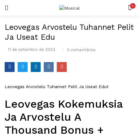
0
LOGIN
REGISTAR
Leovegas Arvostelu Tuhannet Pelit
Ja Useat Edu
11 de setembro de 2023
0
comentários
Lembrar-me
Leovegas Arvostelu Tuhannet Pelit Ja Useat Edut
Leovegas Kokemuksia
Senha perdida?
Ja Arvostelu A
Thousand Bonus +