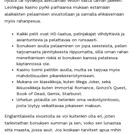
hylätä tai hyväksyä asettamasi vedon vasta tämän jälkeen.
LeoVegas kasino pyrkii parhaansa mukaan estämään
alaikäisten pelaamisen sivustollaan ja samalla ehkäisemään
myös rahanpesua.
Kaikki pelit ovat HD-laatua, pelinjakajat viihdyttäviä ja
asiantuntevia ja pelattavaa on runsaasti.
Bonuksen avulla pelaaminen on jopa seesteistä, pelien
tarjoamasta jännityksestä riippumatta, sillä oman rahan
menettämisen riskiä ei bonuksen kanssa pelatessa
käytännössä ole.
Kasino toimii pelitilin avulla, mutta se tarjoaa myös
mahdollisuuden pikarekisteröitymiseen.
Mukana on klassikkoja, kuten Mega Joker, sekä
ikisuosikkeja kuten Immortal Romance, Gonzo’s Quest,
Book of Dead, Gemix, Starburst.
Urheilun ystäville on tietenkin oma vedonlyöntiosio,
josta löytyy veikattavaa jokaiseen makuun.
Englantilaisella sivustolla se voi kuitenkin olla eri, joten
tarkistathan bonuksen summan ja sen, voiko sen lunastaa
siitä maasta, jossa asut. Jos koskaan tarvitset apua mihin