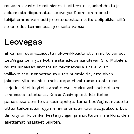
mukaan sivusto toimii hienosti laitteesta, ajankohdasta ja
selaimesta riippumatta. LeoVegas Suomi on monelle
lukijallemme varmasti jo entuudestaan tuttu pelipaikka, sillä
se on ollut toiminnassa jo useita vuosia.
Leovegas
Ehkä näin suomalaisesta näkövinkkelistä olisimme toivoneet
LeoVegasille myös kotimaista alkuperää olevan Siru Mobilen,
mutta ainakaan arvostelun tekohetkellä sitä ei ollut
valikoimissa. Kannattaa muuten huomioida, että aivan
jokainen yllä mainittu maksutapa ei välttämättä ole aina
tarjolla. Näet käytettävissä olevat maksuvaihtoehdot aina
tehdessäsi talletusta. Koska Casinopilotti käsittelee
pääasiassa perinteisiä kasinopelejä, tämä LeoVegas arvostelu
ottaa tarkempaan syyniin nimenomaan kasinotarjouksen. Leo
Sin city on kuitenkin kestänyt ajan ja muuttuvien markkinoiden
asettamat haasteet leikiten.