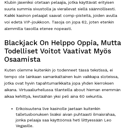
Klubin jäseniksi otetaan pelaajia, jotka käyttävät erityisen
suuria summia sivustolla ja vierailevat siellä säännöllisesti.
Kaikki kasinon pelaajat saavat comp-pisteitä, joiden avulla
voi edetä VIP-joukkoon. Tasoja on jopa 62, joten etenkin
alemmilla tasoilla etenee nopeasti.
Blackjack On Helppo Oppia, Mutta
Todelliset Voitot Vaativat Myös
Osaamista
Kuten olemme kuitenkin jo todenneet tässä tekstissä, ei
tempo ole lainkaan samankaltainen kuin vaikkapa sloteissa,
jotka ovat hyvin tapahtumarikkaita jopa yhden kierroksen
aikana. Virtuaaliurheilussa tilanteilla about hieman enemmän
aikaa kehittyä, kestäähän yksi peli aina 60 sekuntia.
Erikoisuutena live kasinolle jaetaan kuitenkin
talletusbonuksen lisäksi aivan puhtaasti ilmaisrahaa,
jonka pelaaja saa käyttöönsä heti liittyessään Leo
Vegasille.