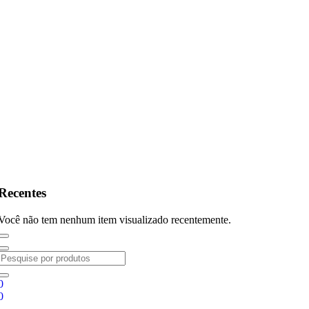
Recentes
Você não tem nenhum item visualizado recentemente.
0
0