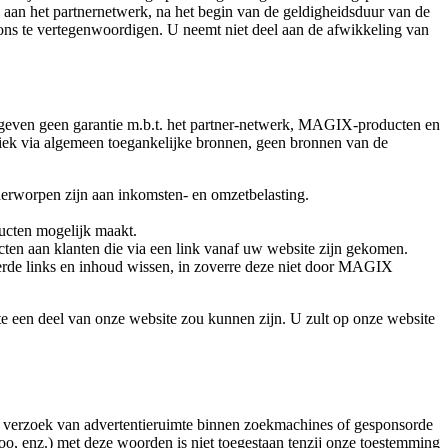
 aan het partnernetwerk, na het begin van de geldigheidsduur van de
f ons te vertegenwoordigen. U neemt niet deel aan de afwikkeling van
 geven geen garantie m.b.t. het partner-netwerk, MAGIX-producten en
bliek via algemeen toegankelijke bronnen, geen bronnen van de
erworpen zijn aan inkomsten- en omzetbelasting.
ucten mogelijk maakt.
ten aan klanten die via een link vanaf uw website zijn gekomen.
erde links en inhoud wissen, in zoverre deze niet door MAGIX
te een deel van onze website zou kunnen zijn. U zult op onze website
rzoek van advertentieruimte binnen zoekmachines of gesponsorde
o, enz.) met deze woorden is niet toegestaan tenzij onze toestemming